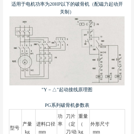
适用于电机功率为20HP以下的破骨机（配磁力起动开
关制）
"Y－
△
"
起动接线原理图
PG系列破骨机参数表
功
刀片
重量
产量
进料口径
率
（定
（
外形尺寸
型号
kg
mm
刀/动
kg
mm