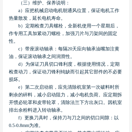
（三）维护、保养说明：
a）应把机械启动电机朝通风位置，保证电机工作
热量散发，延长电机寿命。
b）定期检查刀具螺栓，全新机使用一个星期后，
作专用工具加紧动刀螺栓，加强刀片与刀架间的固定
性。
c）带座滚动轴承：每隔20天应向轴承油嘴加注黄
油，保证滚动轴承之间润滑性。
d）为保证刀具切口锋利度，根据使用情况，定期
检查动刀，保证动刀锋利钝缺而引起其它部件的不必要
损坏。
e）第二次启动前，应先清除机室第一次破料时所
剩余的碎料，减小启动阻力，减小电机负荷。应定期拆
开惯必轮罩和皮带轮罩，清除法兰下方出灰口。因机室
排出余粉料进入转动轴承。
f）更换刀具时，保持刀与刀之间的切口间隙：以
0.5-0.8mm为准。