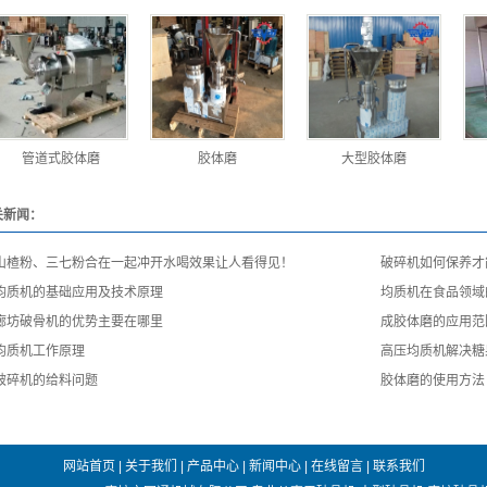
管道式胶体磨
胶体磨
大型胶体磨
关新闻：
山楂粉、三七粉合在一起冲开水喝效果让人看得见！
破碎机如何保养才
均质机的基础应用及技术原理
均质机在食品领域
廊坊破骨机的优势主要在哪里
成胶体磨的应用范
均质机工作原理
高压均质机解决糖
破碎机的给料问题
胶体磨的使用方法
网站首页
|
关于我们
|
产品中心
|
新闻中心
|
在线留言
|
联系我们