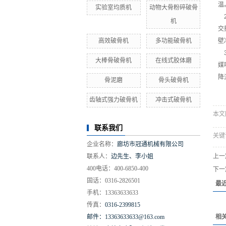
温
实验室均质机
动物大骨粉碎破骨
2
机
交
高效破骨机
多功能破骨机
壁
3
大棒骨破骨机
在线式胶体磨
媒
降
骨泥磨
骨头破骨机
齿轴式强力破骨机
冲击式破骨机
本文网址
联系我们
关键
企业名称：
廊坊市冠通机械有限公司
联系人：
边先生、李小姐
上一
400电话：400-6850-400
下一
固话：0316-2826501
最
手机：
13363633633
传真：
0316-2399815
邮件：13363633633@163.com
相