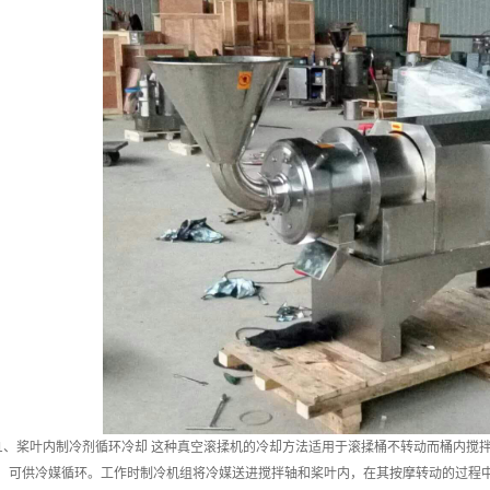
、桨叶内制冷剂循环冷却 这种真空滚揉机的冷却方法适用于滚揉桶不转动而桶内搅
，可供冷媒循环。工作时制冷机组将冷媒送进搅拌轴和桨叶内，在其按摩转动的过程