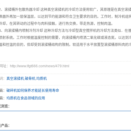
。
、滚揉桶外包散热器冷却 这种真空滚揉机的冷却方法使用较广，其原理是在真空滚
换器外再加一层保温层，以达到节约能源和符合卫生要求的目的。工作时，制冷机组
冷却，在其转动的过程中与肉料接触，进行热交换，带走热源，控制肉温。
、向滚揉桶内喷制冷剂冷却 这种冷却方法与冷却型真空搅拌机的冷却方法类似．在普
喷射系统。工作时根据温度控制的需要，向滚揉桶内喷洒二氧化碳或液态氮，以达到
温和控温的目的，但却受到滚揉桶结构的限制。较适用于水平放置型滚揉桶原料肉的
：http://www.lfgt666.com/news/479.html
词：
真空滚揉机
,
破骨机
,
均质机
篇：
破碎机如何保养才能延长使用寿命
篇：
均质机在食品领域的应用
近浏览：
关产品：