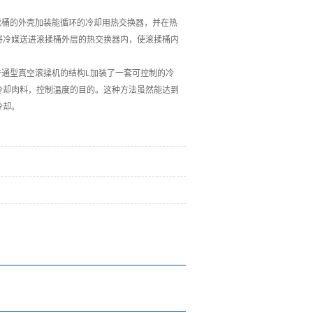
揉桶的外壳加装能循环的冷却用热交换器，并在热
将冷媒送进滚揉桶外层的热交换器内，使滚揉桶内
通型真空滚揉机的结构L加装了一套可控制的冷
冷却肉料，控制温度的目的。这种方法虽然能达到
冷却。